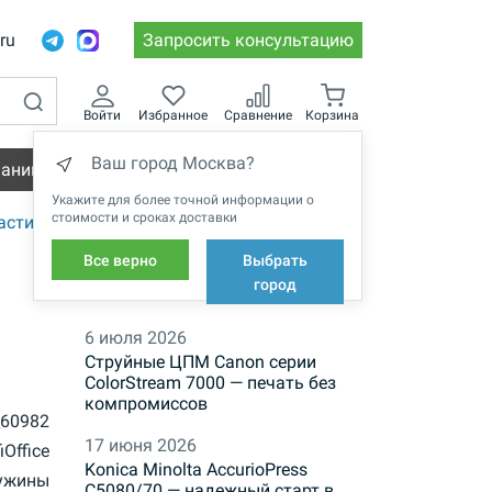
.ru
Запросить консультацию
Войти
Избранное
Сравнение
Корзина
Ваш город Москва?
пании
Вакансии
Укажите для более точной информации о
стоимости и сроках доставки
астиковые
Все верно
Выбрать
НОВОСТИ
город
6 июля 2026
Струйные ЦПМ Canon серии
ColorStream 7000 — печать без
компромиссов
e_60982
17 июня 2026
iOffice
Konica Minolta AccurioPress
ужины
C5080/70 — надежный старт в