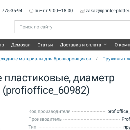
) 775-35-94
пн–пт 9:00–18:00
zakaz@printer-plotter
тр
Демозал
Статьи
Доставка и оплата
О ком
сходные материалы для брошюровщиков
Пружины пл
e пластиковые, диаметр
(profioffice_60982)
Код производителя
profioffic
Производитель
Prof
Тип
пр