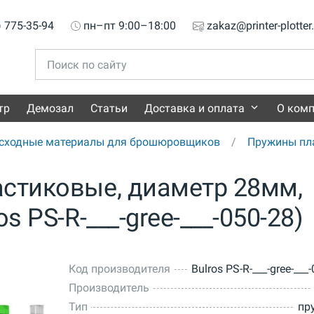
) 775-35-94
пн–пт 9:00–18:00
zakaz@printer-plotter
тр
Демозал
Статьи
Доставка и оплата
О ком
сходные материалы для брошюровщиков
Пружины пл
астиковые, диаметр 28мм,
s PS-R-___-gree-___-050-28)
Код производителя
Bulros PS-R-___-gree-___
Производитель
Тип
пр