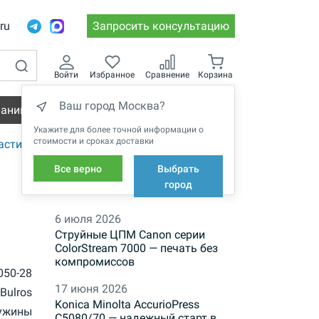
.ru
Запросить консультацию
Войти
Избранное
Сравнение
Корзина
Ваш город Москва?
пании
Вакансии
Укажите для более точной информации о
стоимости и сроках доставки
астиковые
Все верно
Выбрать
НОВОСТИ
город
6 июля 2026
Струйные ЦПМ Canon серии
ColorStream 7000 — печать без
компромиссов
-050-28
17 июня 2026
Bulros
Konica Minolta AccurioPress
ужины
C5080/70 — надежный старт в