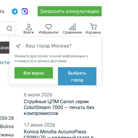
.ru
Запросить консультацию
Войти
Избранное
Сравнение
Корзина
Ваш город Москва?
пании
Вакансии
Укажите для более точной информации о
стоимости и сроках доставки
астиковые
Все верно
Выбрать
НОВОСТИ
город
6 июля 2026
Струйные ЦПМ Canon серии
ColorStream 7000 — печать без
компромиссов
-050-28
17 июня 2026
Bulros
Konica Minolta AccurioPress
ужины
C5080/70 — надежный старт в