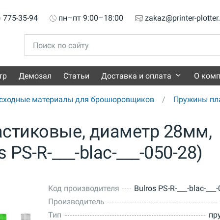
) 775-35-94
пн–пт 9:00–18:00
zakaz@printer-plotter
тр
Демозал
Статьи
Доставка и оплата
О ком
сходные материалы для брошюровщиков
Пружины пл
астиковые, диаметр 28мм,
 PS-R-___-blac-___-050-28)
Код производителя
Bulros PS-R-___-blac-___
Производитель
Тип
пр