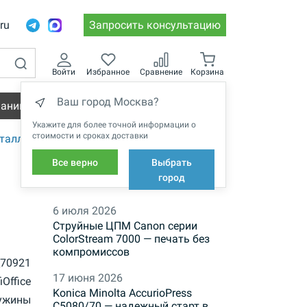
.ru
Запросить консультацию
Войти
Избранное
Сравнение
Корзина
Ваш город Москва?
пании
Вакансии
Укажите для более точной информации о
стоимости и сроках доставки
таллические
Все верно
Выбрать
НОВОСТИ
город
6 июля 2026
Струйные ЦПМ Canon серии
ColorStream 7000 — печать без
компромиссов
e_70921
17 июня 2026
iOffice
Konica Minolta AccurioPress
ужины
C5080/70 — надежный старт в