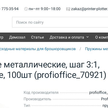
) 775-35-94
пн–пт 9:00–18:00
zakaz@printer-plotter
тр
Демозал
Статьи
Доставка и оплата
О ком
сходные материалы для брошюровщиков
Пружины ме
 металлические, шаг 3:1,
, 100шт (profioffice_70921)
Код производителя
profioffic
Производитель
Prof
Тип
пр