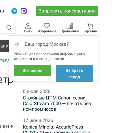
.ru
Запросить консультацию
Войти
Избранное
Сравнение
Корзина
Ваш город Москва?
пании
Вакансии
Укажите для более точной информации о
стоимости и сроках доставки
таллические
Все верно
Выбрать
етр
НОВОСТИ
город
6 июля 2026
Струйные ЦПМ Canon серии
ColorStream 7000 — печать без
компромиссов
17 июня 2026
-100-05
Konica Minolta AccurioPress
C5080/70 — надежный старт в