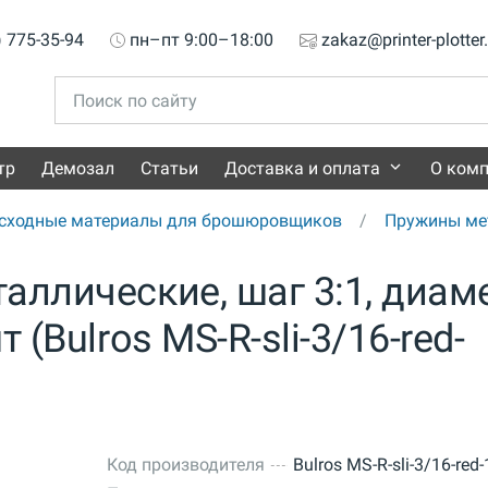
) 775-35-94
пн–пт 9:00–18:00
zakaz@printer-plotter
тр
Демозал
Статьи
Доставка и оплата
О ком
сходные материалы для брошюровщиков
Пружины ме
аллические, шаг 3:1, диам
 (Bulros MS-R-sli-3/16-red-
Код производителя
Bulros MS-R-sli-3/16-red