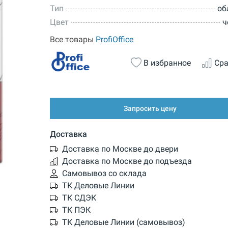
Тип
об
Цвет
ч
Все товары
ProfiOffice
В избранное
Сра
Запросить цену
Доставка
Доставка по Москве до двери
Доставка по Москве до подъезда
Самовывоз со склада
ТК Деловые Линии
ТК СДЭК
ТК ПЭК
ТК Деловые Линии (самовывоз)