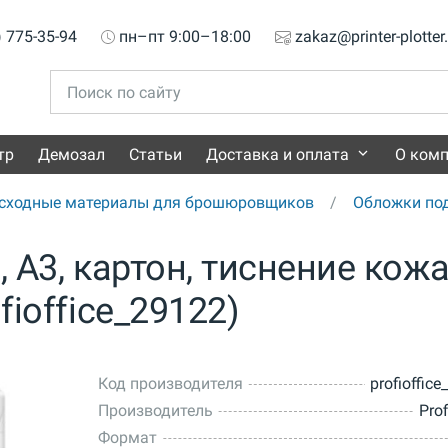
) 775-35-94
пн–пт 9:00–18:00
zakaz@printer-plotter
тр
Демозал
Статьи
Доставка и оплата
О ком
сходные материалы для брошюровщиков
Обложки по
, A3, картон, тиснение кожа
fioffice_29122)
Код производителя
profioffic
Производитель
Prof
Формат