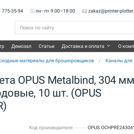
) 775-35-94
пн–пт 9:00–18:00
zakaz@printer-plotter
тр
Демозал
Статьи
Доставка и оплата
О ком
сходные материалы для брошюровщиков
Каналы для 
та OPUS Metalbind, 304 мм
рдовые, 10 шт. (OPUS
R)
Код производителя
OPUS OCHPRE24304