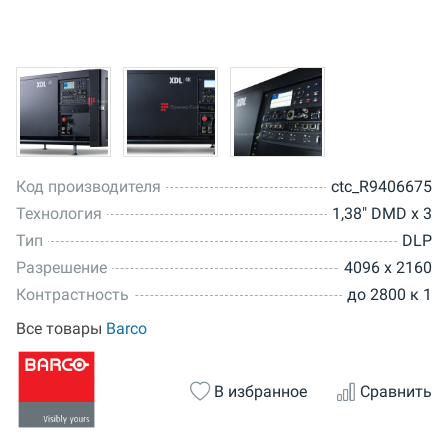
Код производителя
ctc_R9406675
Технология
1,38" DMD x 3
Тип
DLP
Разрешение
4096 x 2160
Контрастность
до 2800 к 1
Все товары
Barco
В избранное
Сравнить