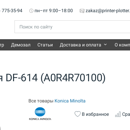
) 775-35-94
пн–пт 9:00–18:00
zakaz@printer-plotter
тр
Демозал
Статьи
Доставка и оплата
О ком
 DF-614 (A0R4R70100)
Все товары
Konica Minolta
В избранное
Сра