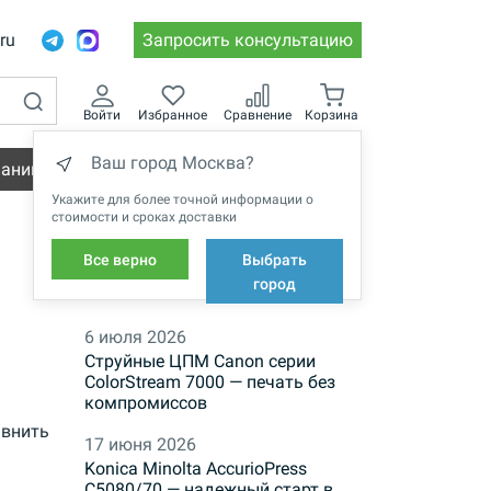
.ru
Запросить консультацию
Войти
Избранное
Сравнение
Корзина
Ваш город Москва?
пании
Вакансии
Укажите для более точной информации о
стоимости и сроках доставки
Все верно
Выбрать
НОВОСТИ
город
6 июля 2026
Струйные ЦПМ Canon серии
ColorStream 7000 — печать без
компромиссов
внить
17 июня 2026
Konica Minolta AccurioPress
C5080/70 — надежный старт в