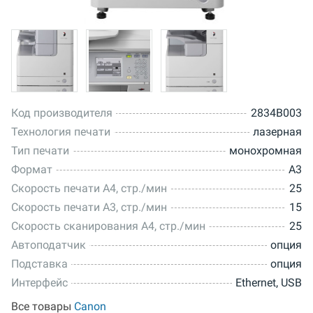
Код производителя
2834B003
Технология печати
лазерная
Тип печати
монохромная
Формат
A3
Скорость печати A4, стр./мин
25
Скорость печати А3, стр./мин
15
Скорость сканирования А4, стр./мин
25
Автоподатчик
опция
Подставка
опция
Интерфейс
Ethernet, USB
Все товары
Canon