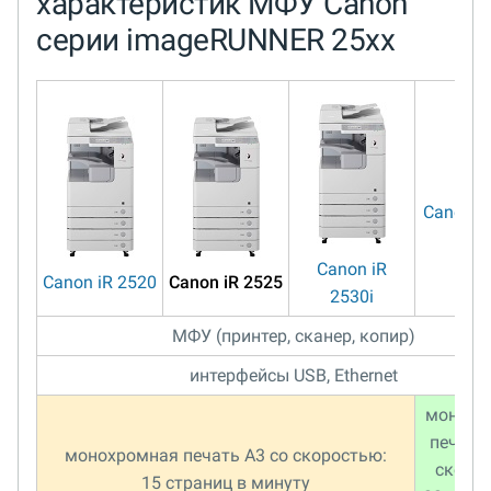
характеристик МФУ Canon
серии imageRUNNER 25xx
Canon iR
Canon iR
Canon iR 2520
Canon iR 2525
2530i
МФУ (принтер, сканер, копир)
интерфейсы USB, Ethernet
монохр
печать 
монохромная печать A3 со скоростью:
скоро
15 страниц в минуту