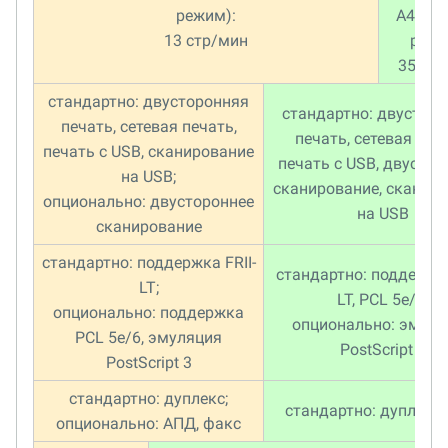
режим):
A4 (цв
13 стр/мин
режи
35 ст
стандартно: двусторонняя
стандартно: двустор
печать, сетевая печать,
печать, сетевая печа
печать с USB, сканирование
печать с USB, двустор
на USB;
сканирование, сканир
опционально: двустороннее
на USB
сканирование
стандартно: поддержка FRII-
стандартно: поддержка
LT;
LT, PCL 5e/6;
опционально: поддержка
опционально: эмуля
PCL 5e/6, эмуляция
PostScript 3
PostScript 3
стандартно: дуплекс;
стандартно: дуплекс,
опционально: АПД, факс