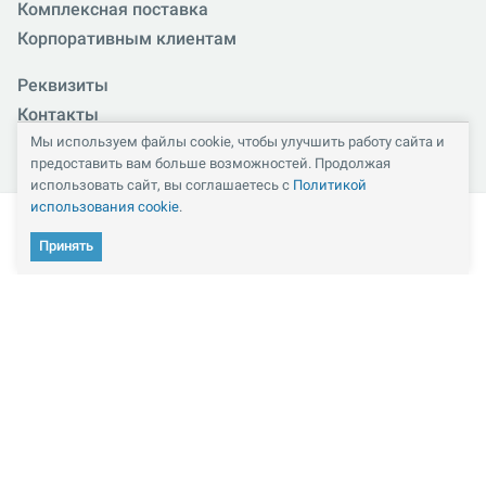
Комплексная поставка
Корпоративным клиентам
Реквизиты
Контакты
Мы используем файлы cookie, чтобы улучшить работу сайта и
Схема проезда
предоставить вам больше возможностей. Продолжая
Наши клиенты
использовать сайт, вы соглашаетесь с
Политикой
Госучреждениям
использования cookie
.
Тендеры
Принять
Кабинет
Каталог
Избранное
Сравнение
Корзина
Частичное или полное копирование любых материалов сайта
возможно только с указанием ссылки на первоисточник —