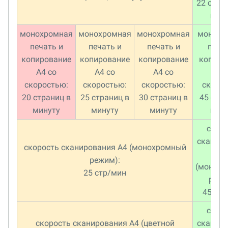
22 стра
мин
монохромная
монохромная
монохромная
монохр
печать и
печать и
печать и
печа
копирование
копирование
копирование
копиро
A4 со
A4 со
A4 со
A4 
скоростью:
скоростью:
скоростью:
скоро
20 страниц в
25 страниц в
30 страниц в
45 стра
минуту
минуту
минуту
мин
скор
сканир
скорость сканирования A4 (монохромный
A
режим):
(монох
25 стр/мин
режи
45 ст
скор
скорость сканирования A4 (цветной
сканир