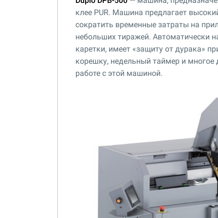
Duplo DPB-500
— машина, предназначен
клее PUR. Машина предлагает высоки
сократить временные затраты на прил
небольших тиражей. Автоматически на
каретки, имеет «защиту от дурака» п
корешку, недельный таймер и многое 
работе с этой машиной.