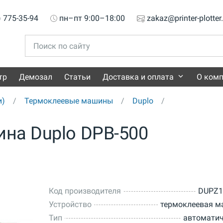
) 775-35-94
пн–пт 9:00–18:00
zakaz@printer-plotter
тр
Демозал
Статьи
Доставка и оплата
О ком
и)
Термоклеевые машины
Duplo
на Duplo DPB-500
Код производителя
DUPZ1
Устройство
термоклеевая м
Тип
автомати