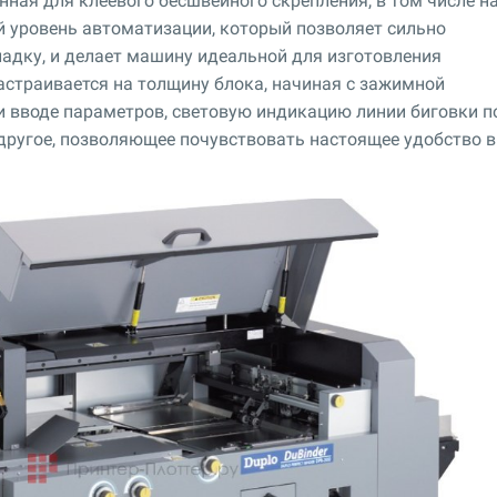
ная для клеевого бесшвейного скрепления, в том числе н
й уровень автоматизации, который позволяет сильно
адку, и делает машину идеальной для изготовления
страивается на толщину блока, начиная с зажимной
ри вводе параметров, световую индикацию линии биговки п
другое, позволяющее почувствовать настоящее удобство в