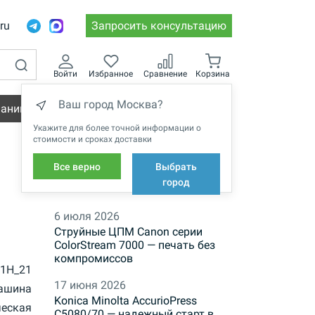
.ru
Запросить консультацию
Войти
Избранное
Сравнение
Корзина
Ваш город Москва?
пании
Вакансии
Укажите для более точной информации о
стоимости и сроках доставки
Все верно
Выбрать
НОВОСТИ
город
6 июля 2026
Струйные ЦПМ Canon серии
ColorStream 7000 — печать без
компромиссов
1H_21
17 июня 2026
ашина
Konica Minolta AccurioPress
ческая
C5080/70 — надежный старт в