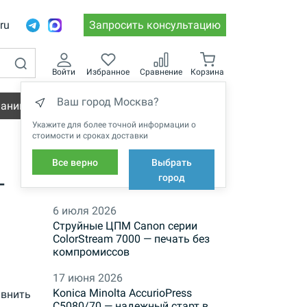
.ru
Запросить консультацию
Войти
Избранное
Сравнение
Корзина
Ваш город Москва?
пании
Вакансии
Укажите для более точной информации о
стоимости и сроках доставки
Все верно
Выбрать
-
НОВОСТИ
город
6 июля 2026
Струйные ЦПМ Canon серии
ColorStream 7000 — печать без
компромиссов
17 июня 2026
Konica Minolta AccurioPress
внить
C5080/70 — надежный старт в