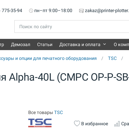
) 775-35-94
пн–пт 9:00–18:00
zakaz@printer-plotter
тр
Демозал
Статьи
Доставка и оплата
О ком
ссуары и опции для печатного оборудования
TSC
я Alpha-40L (CMPC OP-P-SB
Все товары
TSC
В избранное
Сра