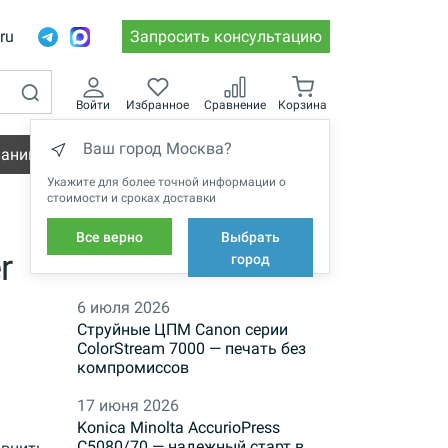
.ru
Запросить консультацию
Войти
Избранное
Сравнение
Корзина
Ваш город Москва?
пании
Вакансии
Укажите для более точной информации о
стоимости и сроках доставки
Все верно
Выбрать
r
НОВОСТИ
город
6 июля 2026
Струйные ЦПМ Canon серии
ColorStream 7000 — печать без
компромиссов
17 июня 2026
Konica Minolta AccurioPress
C5080/70 — надежный старт в